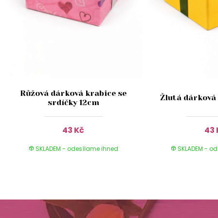
Růžová dárková krabice se
Žlutá dárková
srdíčky 12cm
43 Kč
43 
SKLADEM - odesílame ihned
SKLADEM - od