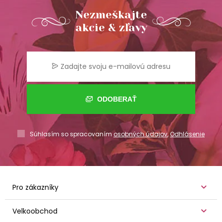
Nezmeškajte
akcie & zľavy
ODOBERAŤ
Súhlasím so spracovaním
osobných údajov
,
Odhlásenie
Pro zákazníky
Velkoobchod