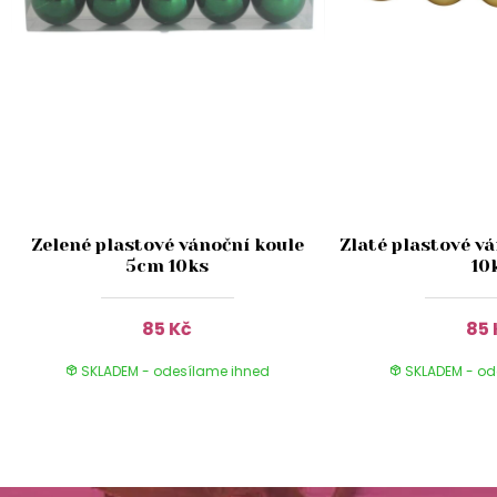
Zelené plastové vánoční koule
Zlaté plastové v
5cm 10ks
10
85 Kč
85 
SKLADEM - odesílame ihned
SKLADEM - od