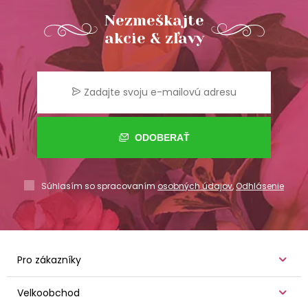
Nezmeškajte
akcie & zľavy
ODOBERAŤ
Súhlasím so spracovaním
osobných údajov
,
Odhlásenie
Pro zákazníky
Velkoobchod