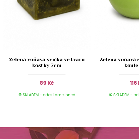
Zelená voňavá svíčka ve tvaru
Zelená voňavá s
kostky 7cm
koule
89 Kč
116
SKLADEM - odesílame ihned
SKLADEM - od