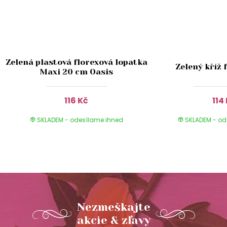
Zelená plastová florexová lopatka
Zelený kříž 
Maxi 20 cm Oasis
116 Kč
114
SKLADEM - odesílame ihned
SKLADEM - od
Nezmeškajte
akcie & zľavy