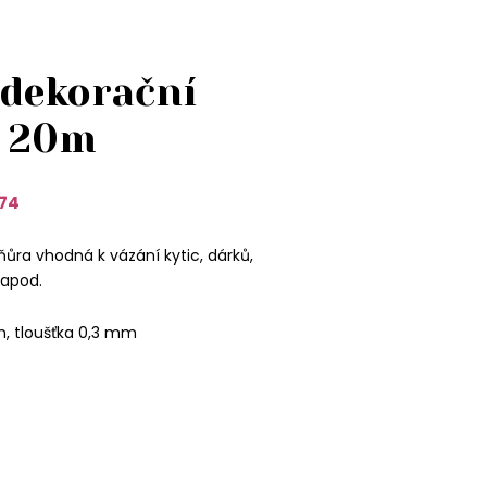
 dekorační
a 20m
74
ůra vhodná k vázání kytic, dárků,
apod.
m, tloušťka 0,3 mm