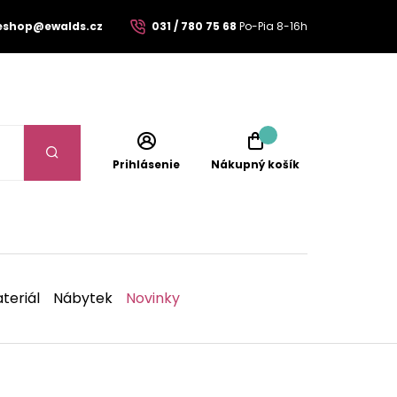
eshop@ewalds.cz
031 / 780 75 68
Po-Pia 8-16h
Prihlásenie
Nákupný košík
teriál
Nábytek
Novinky