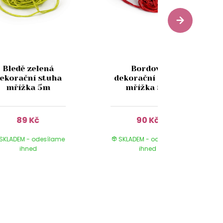
Bledě zelená
Bordová
ekorační stuha
dekorační stuha
mřížka 5m
mřížka 5m
89 Kč
90 Kč
SKLADEM - odesílame
SKLADEM - odesílame
ihned
ihned