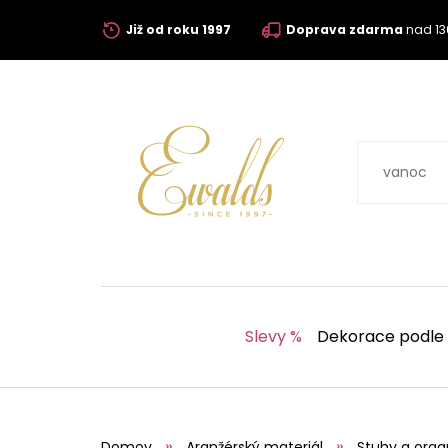
Již od roku 1997
Doprava zdarma
nad 13
Slevy %
Dekorace podle
Domov
Aranžérský materiál
Stuhy a orga