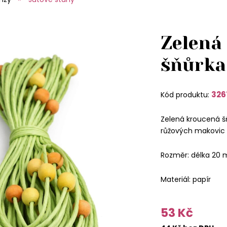
Zelená
šňůrk
326
Kód produktu:
Zelená kroucená šň
růžových makovic 
Rozměr: délka 20 
Materiál: papír
53 Kč