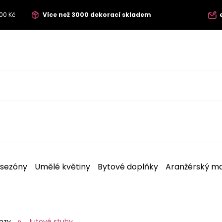
00 Kč
Více než 3000 dekorací skladem
 sezóny
Umělé květiny
Bytové doplňky
Aranžérský ma
nzy
Jutové stuhy