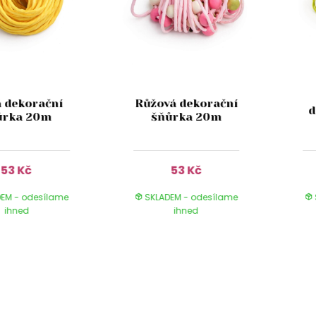
á dekorační
Růžová dekorační
d
ůrka 20m
šňůrka 20m
53 Kč
53 Kč
EM - odesílame
SKLADEM - odesílame
ihned
ihned