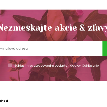
Nezmeškajte akcie & zľav
Súhlasím so spracovaním
osobných údajov
,
Odhlásenie
chod