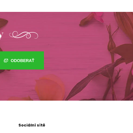
y
ODOBERAŤ
Sociální sítě