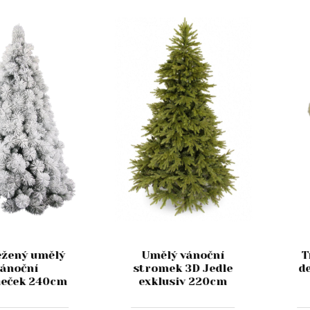
ěžený umělý
Umělý vánoční
T
vánoční
stromek 3D Jedle
d
eček 240cm
exklusiv 220cm