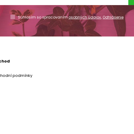
Súhlasím so spracovaním
osobných údajov
,
Odhlásenie
chod
chodní podmínky