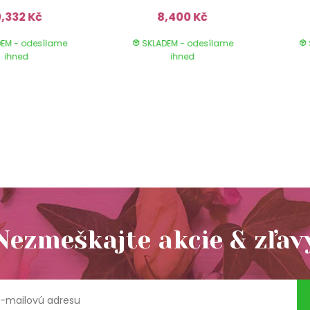
0,332 Kč
8,400 Kč
EM - odesílame
SKLADEM - odesílame
ihned
ihned
Nezmeškajte akcie & zľav