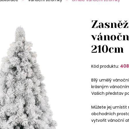
Zasněž
vánočn
210cm
408
Kód produktu:
Bílý umělý vánočn
krásným vánočním 
Vašich představ p
Můžete jej umístit
obchodních prostor
vytvořit vánoční a