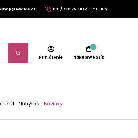
eshop@ewalds.cz
031 / 780 75 68
Po-Pia 8-16h
Prihlásenie
Nákupný košík
teriál
Nábytek
Novinky