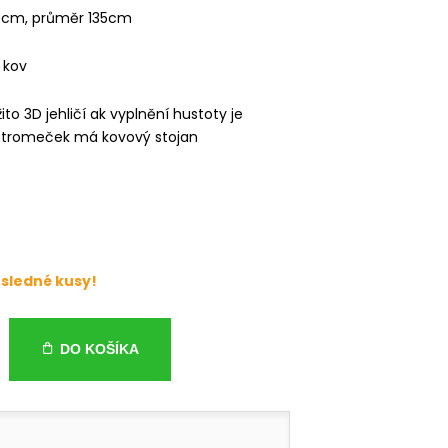
10cm, průměr 135cm
, kov
to 3D jehličí ak vyplnění hustoty je
. Stromeček má kovový stojan
sledné kusy!
DO KOŠÍKA