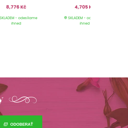
8,776 Kč
4,705 Kč
SKLADEM - odesílame
SKLADEM - odesílame
ihned
ihned
y
ODOBERAŤ