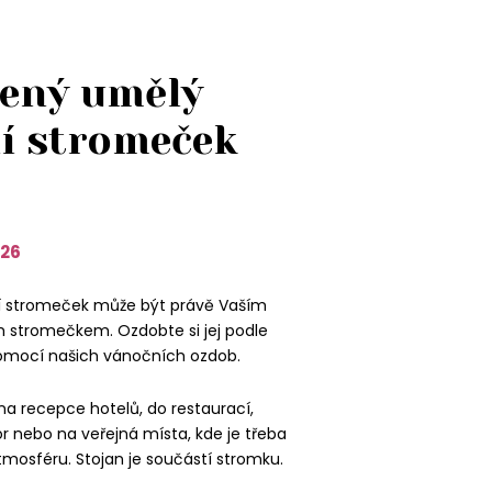
ený umělý
í stromeček
26
í stromeček může být právě Vaším
stromečkem. Ozdobte si jej podle
omocí našich vánočních ozdob.
 na recepce hotelů, do restaurací,
 nebo na veřejná místa, kde je třeba
tmosféru. Stojan je součástí stromku.