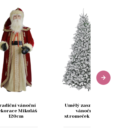
radiční vánoční
Umělý zasněžený
ekorace Mikuláš
vánoční
120cm
stromeček 180cm