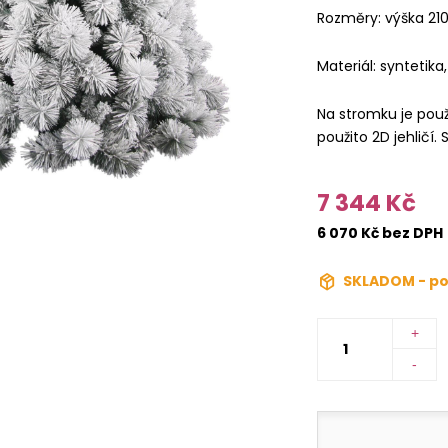
Rozměry: výška 2
Materiál: syntetika
Na stromku je použi
použito 2D jehličí
7 344 Kč
6 070 Kč bez DPH
SKLADOM - po
+
-