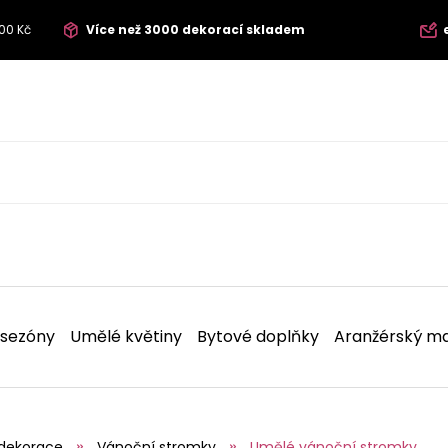
00 Kč
Více než 3000 dekorací skladem
 sezóny
Umělé květiny
Bytové doplňky
Aranžérský ma
dekorace
Vánoční stromky
Umělé vánoční stromky