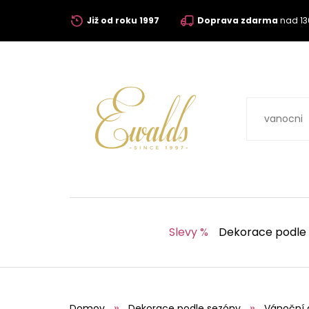
Již od roku 1997
Doprava zdarma
nad 13
Slevy %
Dekorace podle
Domov
Dekorace podle sezóny
Vánoční 