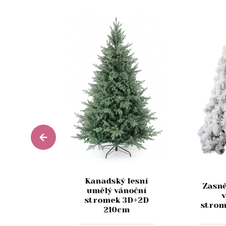
Kanadský lesní
žený
Zasn
umělý vánoční
ický
stromek 3D+2D
k 23cm
strom
210cm