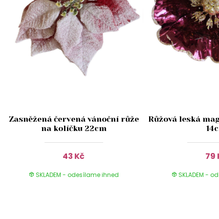
Zasněžená červená vánoční růže
Růžová leská mag
na kolíčku 22cm
14
43 Kč
79 
SKLADEM - odesílame ihned
SKLADEM - od