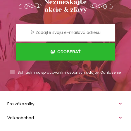
Nezmeškajte
akcie & zľavy
ODOBERAŤ
Súhlasím so spracovaním
osobných údajov
,
Odhlásenie
Pro zákazníky
Velkoobchod