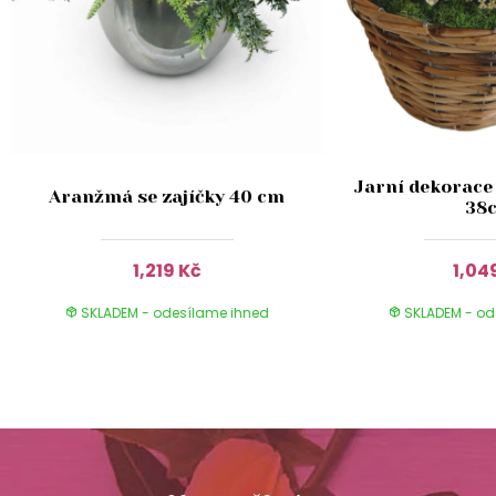
Jarní dekorace 
Aranžmá se zajíčky 40 cm
38
1,219 Kč
1,04
SKLADEM - odesílame ihned
SKLADEM - od