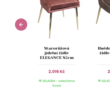
zlatá
Starorůžová
Hnědo
jídelní
jídelní židle
židl
85cm
ELEGANCE 85cm
 Kč
2,016 Kč
2
 odesílame
SKLADEM - odesílame
SKLAD
ed
ihned