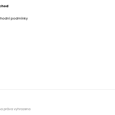
chod
chodní podmínky
hna práva vyhrazena