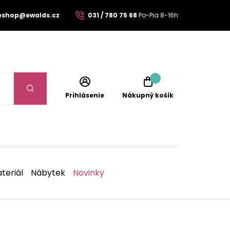
eshop@ewalds.cz
031 / 780 75 68
Po-Pia 8-16h
Prihlásenie
Nákupný košík
teriál
Nábytek
Novinky