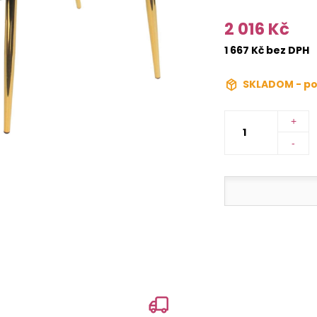
2 016 Kč
1 667 Kč bez DPH
SKLADOM - po
+
-