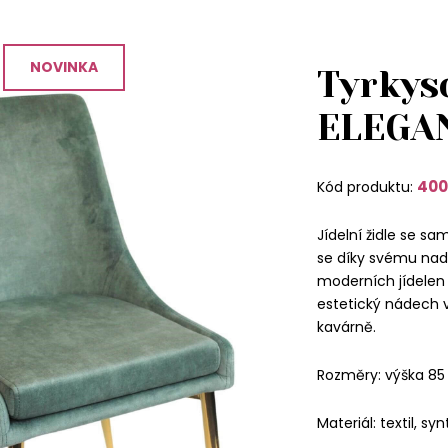
NOVINKA
Tyrkyso
ELEGA
400
Kód produktu:
Jídelní židle se 
se díky svému na
moderních jídelen 
estetický nádech v
kavárně.
Rozměry: výška 85
Materiál: textil, sy