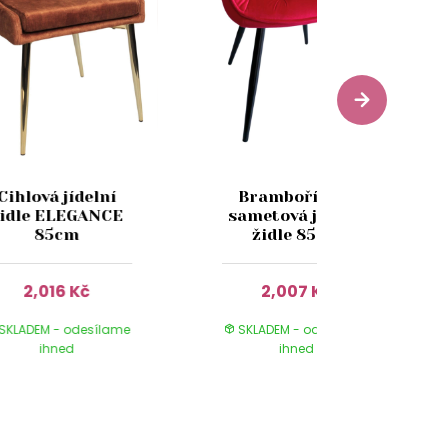
Cihlová jídelní
Bramboříková
idle ELEGANCE
sametová jídelní
85cm
židle 85cm
2,016 Kč
2,007 Kč
SKLADEM - odesílame
SKLADEM - odesílame
ihned
ihned