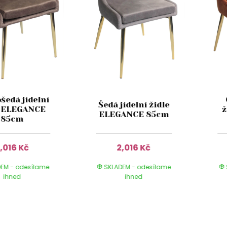
šedá jídelní
Šedá jídelní židle
e ELEGANCE
ž
ELEGANCE 85cm
85cm
,016 Kč
2,016 Kč
EM - odesílame
SKLADEM - odesílame
ihned
ihned