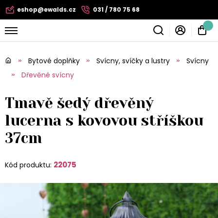
eshop@ewalds.cz
031 / 780 75 68
Bytové doplňky
Svícny, svíčky a lustry
Svícny
Dřevěné svícny
Tmavě šedý dřevěný
lucerna s kovovou stříškou
37cm
22075
Kód produktu: