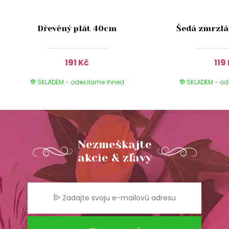
Dřevěný plát 40cm
Šedá zmrzlá
191 Kč
119
SKLADEM - odesílame ihned
SKLADEM - od
Nezmeškajte
akcie & zľavy