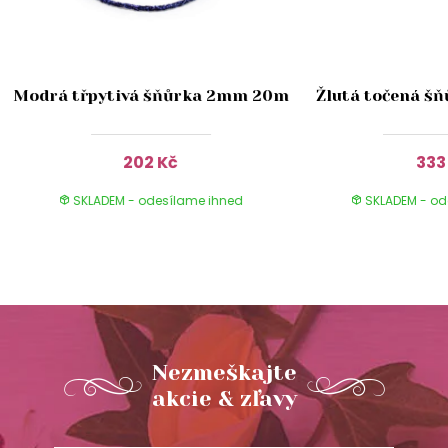
Modrá třpytivá šňůrka 2mm 20m
Žlutá točená š
202 Kč
333
SKLADEM - odesílame ihned
SKLADEM - od
Nezmeškajte
akcie & zľavy