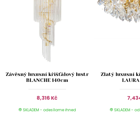
Závěsný luxusní křišťálový lustr
Zlatý luxusní k
BLANCHE 140cm
LAURA
8,316 Kč
7,43
SKLADEM - odesílame ihned
SKLADEM - od