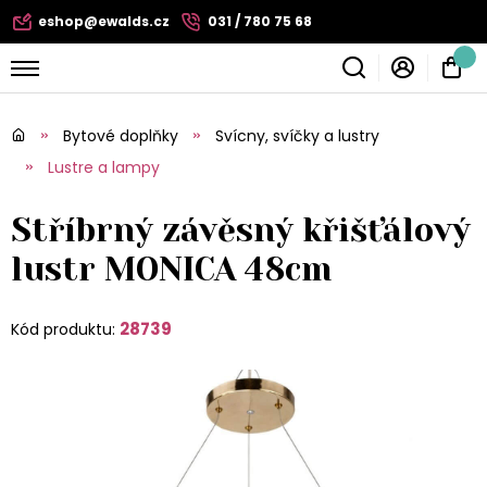
eshop@ewalds.cz
031 / 780 75 68
Bytové doplňky
Svícny, svíčky a lustry
Lustre a lampy
Stříbrný závěsný křišťálový
lustr MONICA 48cm
28739
Kód produktu: