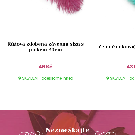
Růžová zdobená závěsná slza s
Zelené dekorač
pírkem 20cm
46 Kč
43 
SKLADEM - odesílame ihned
SKLADEM - od
Nezmeškajte