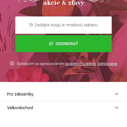
akcie & zľavy
ODOBERAŤ
Súhlasím so spracovaním
osobných údajov
,
Odhlásenie
Pro zákazníky
Velkoobchod