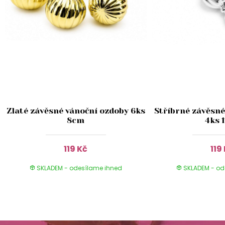
Zlaté závěsné vánoční ozdoby 6ks
Stříbrné závěsné
8cm
4ks 
119 Kč
119
SKLADEM - odesílame ihned
SKLADEM - od