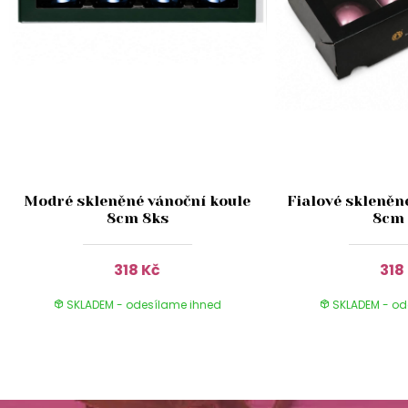
Modré skleněné vánoční koule
Fialové skleněn
8cm 8ks
8cm 
318 Kč
318
SKLADEM - odesílame ihned
SKLADEM - od