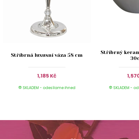
Stříbrný keram
Stříbrná luxusní váza 58 cm
30
1,185 Kč
1,57
SKLADEM - odesílame ihned
SKLADEM - od