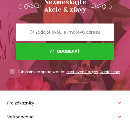
Nezmeškajte
akcie & zľavy
ODOBERAŤ
Súhlasím so spracovaním
osobných údajov
,
Odhlásenie
Pro zákazníky
Velkoobchod