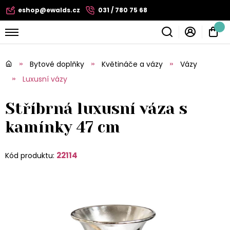
eshop@ewalds.cz
031 / 780 75 68
Bytové doplňky
Květináče a vázy
Vázy
Luxusní vázy
Stříbrná luxusní váza s
kamínky 47 cm
22114
Kód produktu: