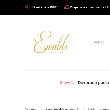
Již od roku 1997
Doprava zdarma
nad 13
Slevy %
Dekorace podle
Domov
Aranžérský materiál
Stuhy a orga