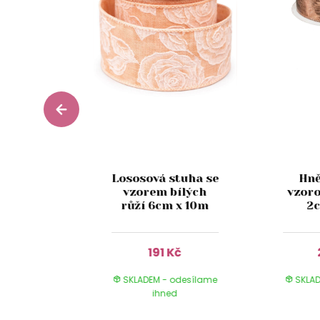
Lososová stuha se
Hně
říbrná
vzorem bílých
vzor
í stuha
růží 6cm x 10m
2c
Kč
191 Kč
 odesílame
SKLADEM - odesílame
SKLAD
ed
ihned