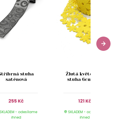
Stříbrná stuha
Žlutá květovaná
saténová
stuha 6cm 10m
255 Kč
121 Kč
SKLADEM - odesílame
SKLADEM - odesílame
ihned
ihned