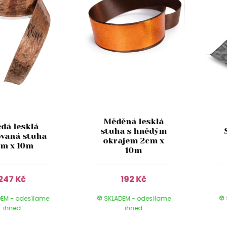
Měděná lesklá
dá lesklá
stuha s hnědým
ovaná stuha
okrajem 2cm x
m x 10m
10m
247 Kč
192 Kč
EM - odesílame
SKLADEM - odesílame
ihned
ihned