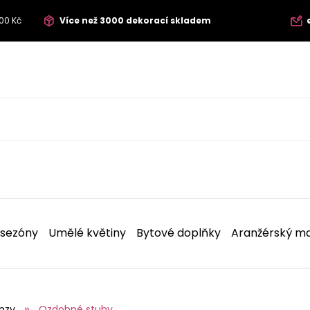
00 Kč
Více než 3000 dekorací skladem
 sezóny
Umělé květiny
Bytové doplňky
Aranžérský ma
nzy
Ozdobné stuhy