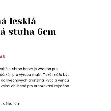
á lesklá
á stuha 6cm
48
sklé stříbrné barvě je vhodná pro
 dárků i pro výrobu mašlí. Také může být
o květinových aranžmá, kytic a věnců.
u velmi oblíbené pro aranžování zejména
m, délka 10m