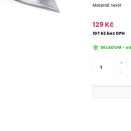
Materiál: textil
129 Kč
107 Kč bez DPH
SKLADOM - od
+
-