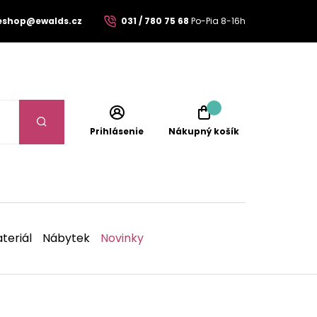
eshop@ewalds.cz
031 / 780 75 68
Po-Pia 8-16h
Prihlásenie
Nákupný košík
teriál
Nábytek
Novinky