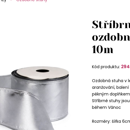
Stříbrn
ozdobn
10m
294
Kód produktu:
Ozdobná stuha v le
aranžování, balení
pěkným doplňkem d
Stříbrné stuhy jso
během Vánoc
Rozměry: šířka 6c