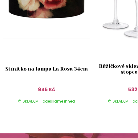
Růžičkové skle
Stínítko na lampu La Rosa 34cm
stopce
945 Kč
532
SKLADEM - odesílame ihned
SKLADEM - od