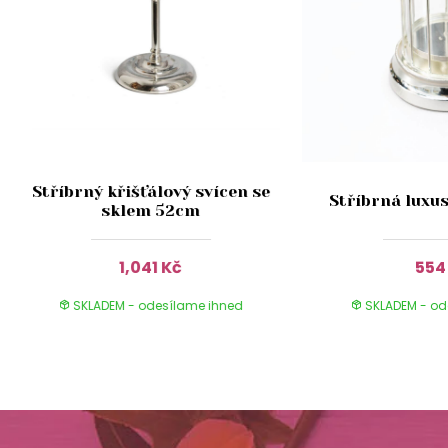
Stříbrný křišťálový svícen se
Stříbrná luxus
sklem 52cm
1,041 Kč
554
SKLADEM - odesílame ihned
SKLADEM - od