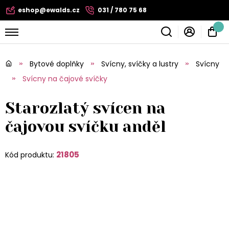
eshop@ewalds.cz
031 / 780 75 68
Bytové doplňky
Svícny, svíčky a lustry
Svícny
Svícny na čajové svíčky
Starozlatý svícen na
čajovou svíčku anděl
21805
Kód produktu: