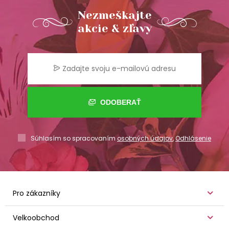
Nezmeškajte
akcie & zľavy
ODOBERAŤ
Súhlasím so spracovaním
osobných údajov
,
Odhlásenie
Pro zákazníky
Velkoobchod