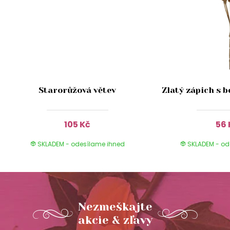
Starorůžová větev
Zlatý zápich s 
105 Kč
56 
SKLADEM - odesílame ihned
SKLADEM - od
Nezmeškajte
akcie & zľavy