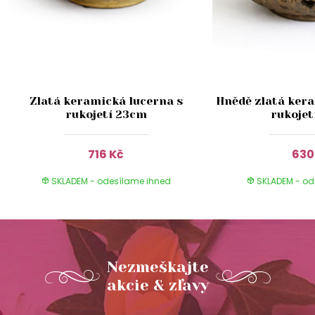
Zlatá keramická lucerna s
Hnědě zlatá kera
rukojetí 23cm
rukojet
716 Kč
630
SKLADEM - odesílame ihned
SKLADEM - od
Nezmeškajte
akcie & zľavy