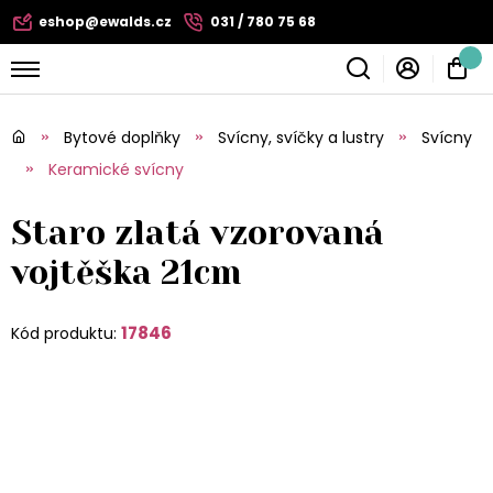
eshop@ewalds.cz
031 / 780 75 68
Bytové doplňky
Svícny, svíčky a lustry
Svícny
Keramické svícny
Staro zlatá vzorovaná
vojtěška 21cm
17846
Kód produktu: