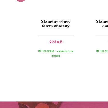
zeleného
Slaměný věnec
Slamě
 40cm
60cm obalený
cm
Kč
273 Kč
 odesílame
SKLADEM - odesílame
SKLAD
ed
ihned