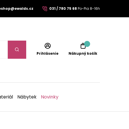
eshop@ewalds.cz
031 / 780 75 68
Po-Pia 8-16h
Prihlásenie
Nákupný košík
teriál
Nábytek
Novinky