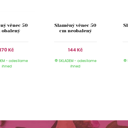
ný věnec 50
Slaměný věnec 50
S
 obalený
cm neobalený
170 Kč
144 Kč
EM - odesílame
SKLADEM - odesílame
ihned
ihned