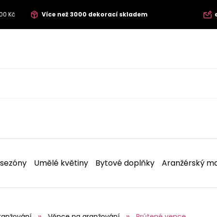
00 Kč
Více než 3000 dekorací skladem
 sezóny
Umělé květiny
Bytové doplňky
Aranžérský ma
ranžování
Věnce na aranžování
Prútené vence