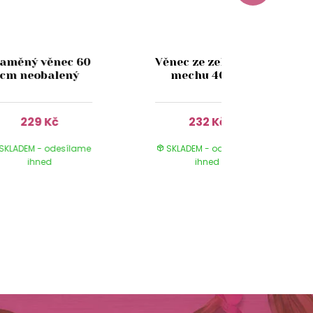
laměný věnec 60
Věnec ze zeleného
cm neobalený
mechu 40cm
229 Kč
232 Kč
SKLADEM - odesílame
SKLADEM - odesílame
ihned
ihned