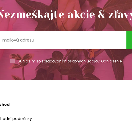
Nezmeškajte akcie & zľav
Súhlasím so spracovaním
osobných údajov
,
Odhlásenie
chod
chodní podmínky