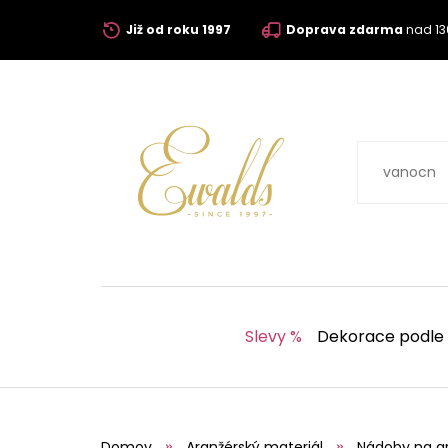
Již od roku 1997
Doprava zdarma
nad 13
Slevy %
Dekorace podle
Domov
Aranžérský materiál
Nádoby na a