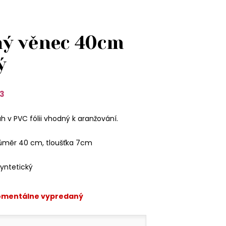
ý věnec 40cm
ý
3
 v PVC fólii vhodný k aranžování.
růměr 40 cm, tloušťka 7cm
syntetický
omentálne vypredaný