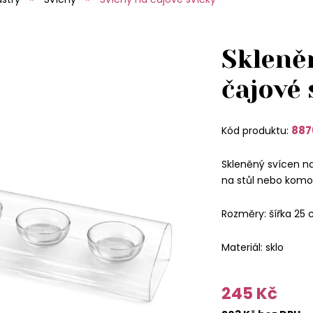
Skleně
čajové
887
Kód produktu:
Skleněný svícen n
na stůl nebo kom
Rozměry: šířka 25 
Materiál: sklo
245 Kč