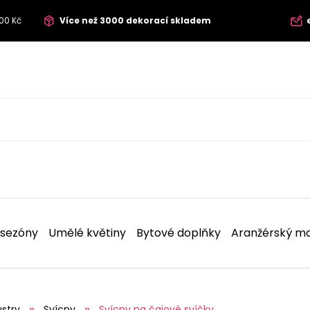
00 Kč
Více než 3000 dekorací skladem
 sezóny
Umělé květiny
Bytové doplňky
Aranžérský ma
ustry
Svícny
Svícny na čajové svíčky