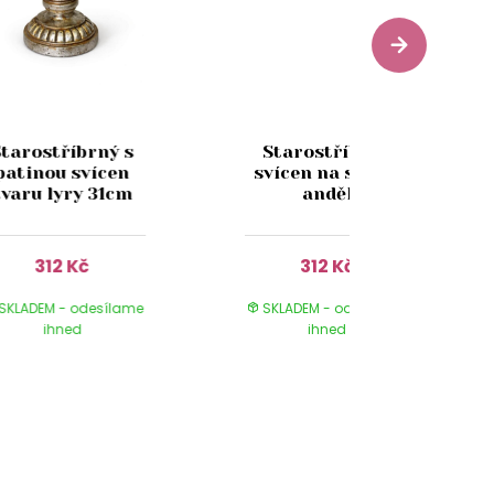
Starostříbrný s
Starostříbrný
patinou svícen
svícen na svíčku
tvaru lyry 31cm
anděl
312 Kč
312 Kč
SKLADEM - odesílame
SKLADEM - odesílame
ihned
ihned