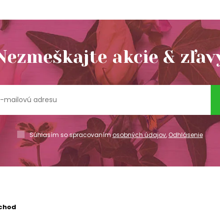
Nezmeškajte akcie & zľav
Súhlasím so spracovaním
osobných údajov
,
Odhlásenie
chod