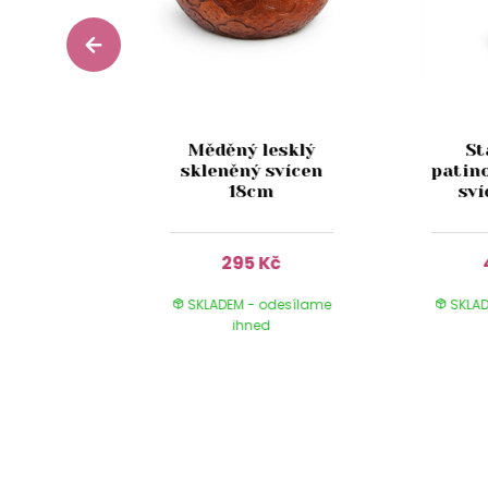
stikální
Měděný lesklý
St
aru číše
skleněný svícen
patin
cm
18cm
sv
Kč
295 Kč
 odesílame
SKLADEM - odesílame
SKLAD
ed
ihned