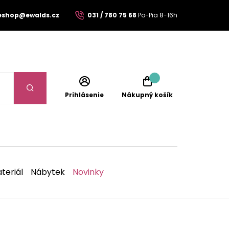
eshop@ewalds.cz
031 / 780 75 68
Po-Pia 8-16h
Prihlásenie
Nákupný košík
teriál
Nábytek
Novinky