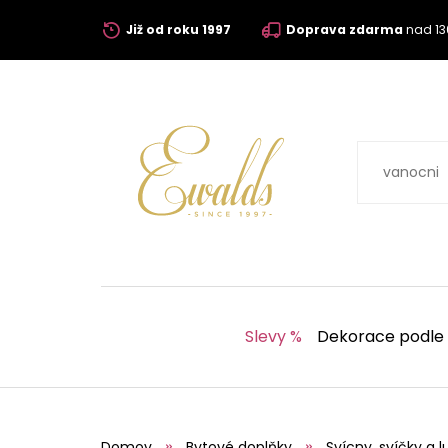
Již od roku 1997
Doprava zdarma
nad 13
Slevy %
Dekorace podle
Domov
Bytové doplňky
Svícny, svíčky a l