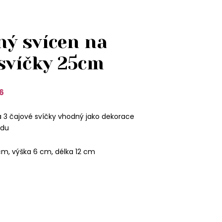
ný svícen na
 svíčky 25cm
6
a 3 čajové svíčky vhodný jako dekorace
odu
cm, výška 6 cm, délka 12 cm