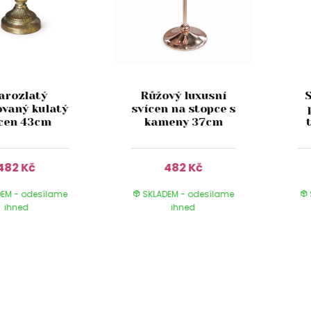
arozlatý
Růžový luxusní
ovaný kulatý
svícen na stopce s
ícen 43cm
kameny 37cm
482 Kč
482 Kč
EM - odesílame
SKLADEM - odesílame
ihned
ihned