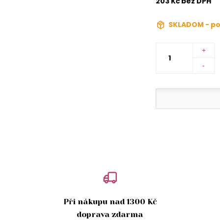
203 Kč bez DPH
SKLADOM - po
+
-
Při nákupu nad 1300 Kč
doprava zdarma