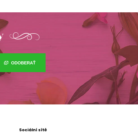
y
ODOBERAŤ
Sociální sítě