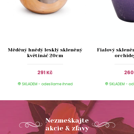
Měděný hnědý lesklý skleněný
Fialový skleně
květináč 20cm
orchide
291 Kč
260
SKLADEM - odesílame ihned
SKLADEM - od
Nezmeškajte
akcie & zľavy