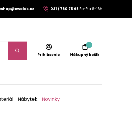
eshop@ewalds.cz
031 / 780 75 68
Po-Pia 8-16h
Prihlásenie
Nákupný košík
teriál
Nábytek
Novinky