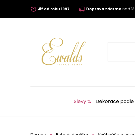
Již od roku 1997
Doprava zdarma
nad 13
Slevy %
Dekorace podle
Domov
Bytové doplňky
Květináče a vázy