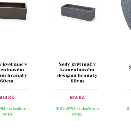
 květináč v
Šedý květináč v
eninovém
kameninovém
gnu hranatý
designu hranatý
60cm
60cm
914 Kč
914 Kč
EM - odesílame
SKLADEM - odesílame
ihned
ihned