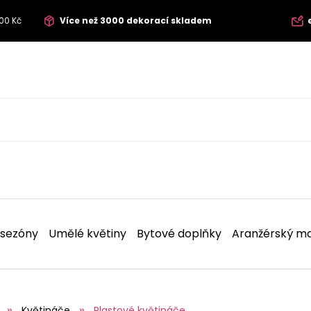
00 Kč
Více než 3000 dekorací skladem
 sezóny
Umělé květiny
Bytové doplňky
Aranžérský ma
Květináče
Plastové květináče