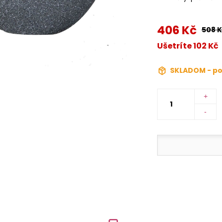
406 Kč
508 K
Ušetríte 102 Kč
SKLADOM - po
+
-