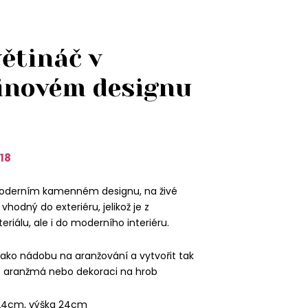
ětináč v
novém designu
18
moderním kamenném designu, na živé
 vhodný do exteriéru, jelikož je z
iálu, ale i do moderního interiéru.
 jako nádobu na aranžování a vytvořit tak
 aranžmá nebo dekoraci na hrob
24cm, výška 24cm