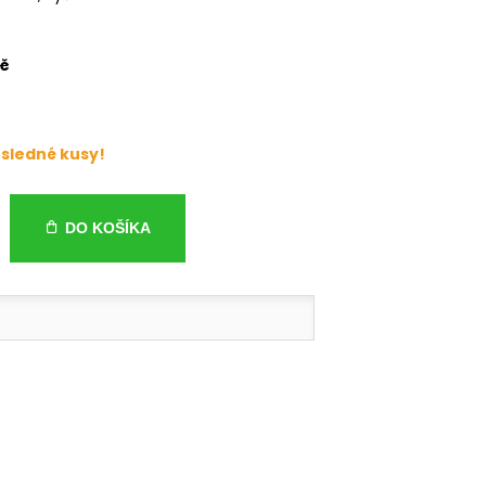
č
sledné kusy!
DO KOŠÍKA