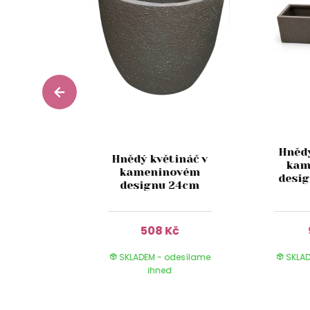
Hnědý
kleněná
Hnědý květináč v
kam
za LESIA
kameninovém
desi
cm
designu 24cm
Kč
508 Kč
 odesílame
SKLADEM - odesílame
SKLAD
ed
ihned