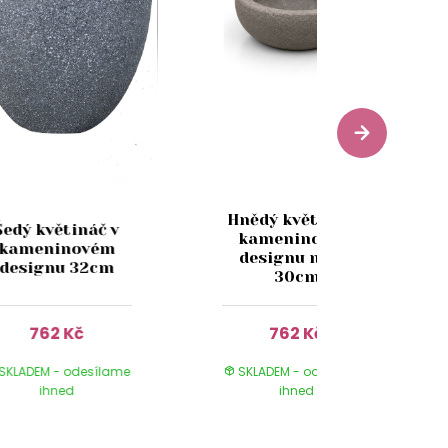
Hnědý květináč v
Šedý květináč v
kameninovém
kameninovém
designu nízký
designu 32cm
30cm
762 Kč
762 Kč
SKLADEM - odesílame
SKLADEM - odesílame
ihned
ihned