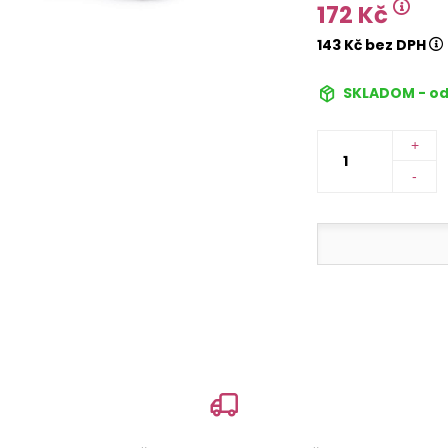
172 Kč
143 Kč bez DPH
SKLADOM - od
+
-