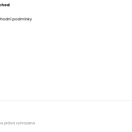
chod
chodní podmínky
hna práva vyhrazena