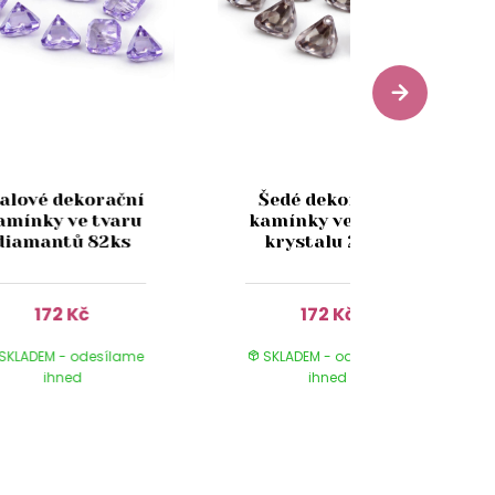
ialové dekorační
Šedé dekorační
amínky ve tvaru
kamínky ve tvaru
diamantů 82ks
krystalu 20ks
172 Kč
172 Kč
SKLADEM - odesílame
SKLADEM - odesílame
ihned
ihned