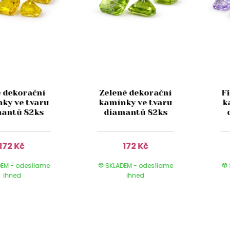
é dekorační
Zelené dekorační
F
ky ve tvaru
kamínky ve tvaru
k
antů 82ks
diamantů 82ks
172 Kč
172 Kč
EM - odesílame
SKLADEM - odesílame
ihned
ihned