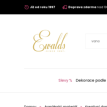
Již od roku 1997
Doprava zdarma
nad 13
Slevy %
Dekorace podle
Domov
Aranžérský materiál
Kreativní dop