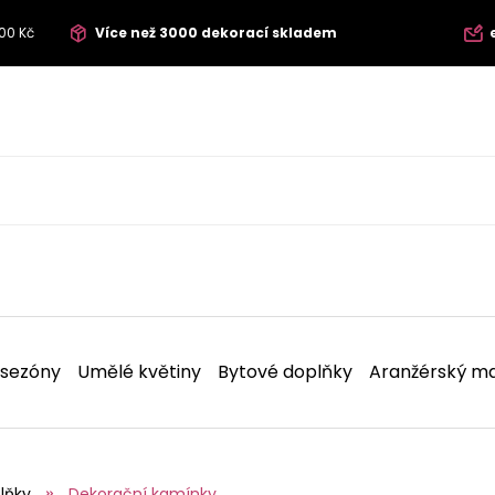
00 Kč
Více než 3000 dekorací skladem
 sezóny
Umělé květiny
Bytové doplňky
Aranžérský ma
lňky
Dekorační kamínky