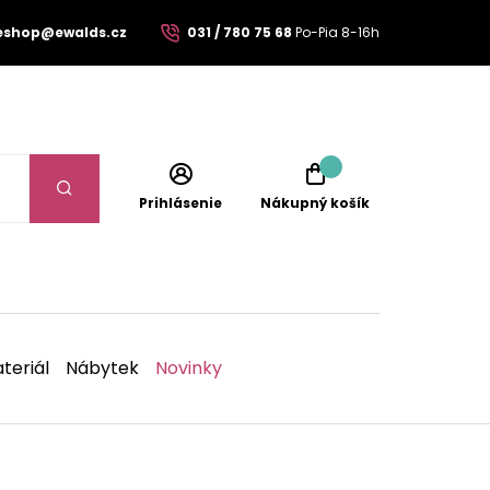
eshop@ewalds.cz
031 / 780 75 68
Po-Pia 8-16h
Prihlásenie
Nákupný košík
teriál
Nábytek
Novinky