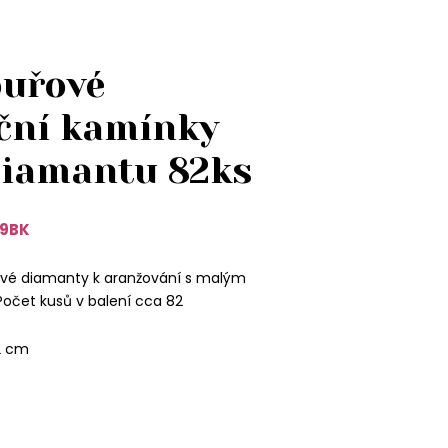
ouřové
ční kamínky
diamantu 82ks
9BK
vé diamanty k aranžování s malým
Počet kusů v balení cca 82
2 cm