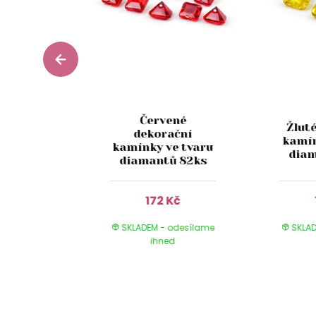
Červené
ekorační
Žlut
dekorační
e tvaru
kamín
kamínky ve tvaru
ů 20ks
diam
diamantů 82ks
Kč
172 Kč
 odesílame
SKLADEM - odesílame
SKLAD
ed
ihned