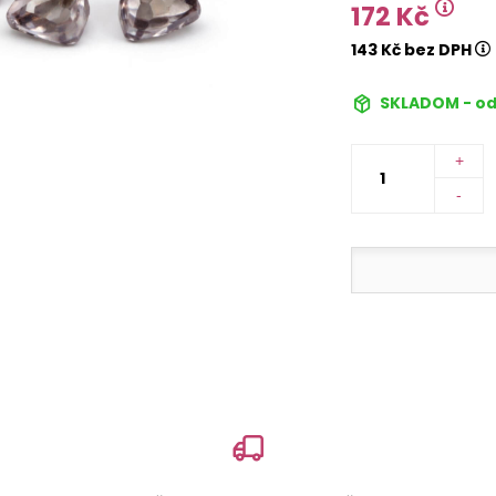
172 Kč
143 Kč bez DPH
SKLADOM - od
+
-