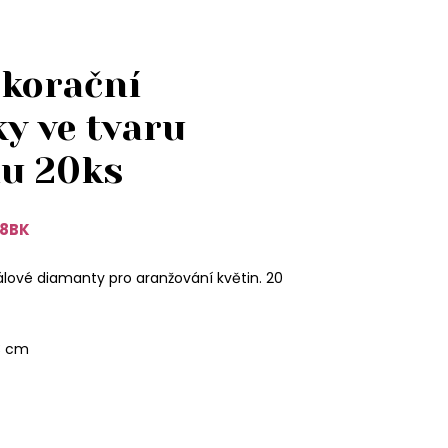
ekorační
y ve tvaru
lu 20ks
8BK
álové diamanty pro aranžování květin. 20
3 cm