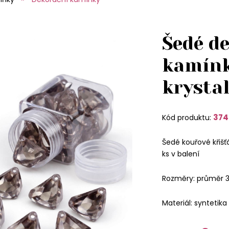
Šedé d
kamínk
krysta
374
Kód produktu:
Šedé kouřové křišť
ks v balení
Rozměry: průměr 
Materiál: syntetika