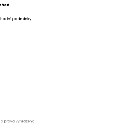
chod
chodní podmínky
hna práva vyhrazena