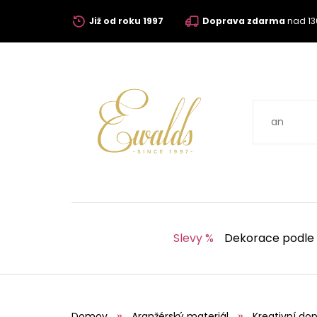
Již od roku 1997
Doprava zdarma
nad 13
Slevy %
Dekorace podle
Domov
Aranžérský materiál
Kreativní dop