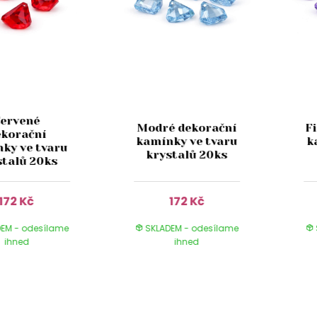
Červené
Modré dekorační
F
ekorační
kamínky ve tvaru
k
ky ve tvaru
krystalů 20ks
stalů 20ks
172 Kč
172 Kč
EM - odesílame
SKLADEM - odesílame
ihned
ihned