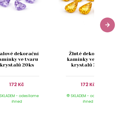
ialové dekorační
Žluté dekorační
amínky ve tvaru
kamínky ve tvaru
krystalů 20ks
krystalů 20ks
172 Kč
172 Kč
SKLADEM - odesílame
SKLADEM - odesílame
ihned
ihned