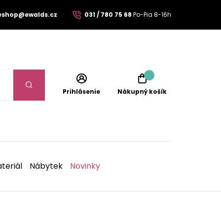
eshop@ewalds.cz
031 / 780 75 68
Po-Pia 8-16h
Prihlásenie
Nákupný košík
teriál
Nábytek
Novinky