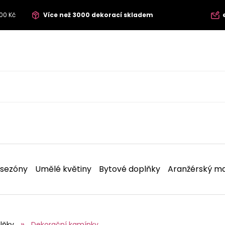
00 Kč
Více než 3000 dekorací skladem
 sezóny
Umělé květiny
Bytové doplňky
Aranžérský ma
lňky
Dekorační kamínky