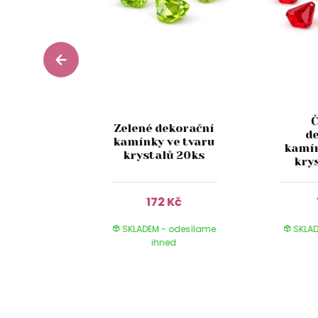
korační
Zelené dekorační
d
e tvaru
kamínky ve tvaru
kamín
ů 82ks
krystalů 20ks
kry
Kč
172 Kč
 odesílame
SKLADEM - odesílame
SKLAD
ed
ihned