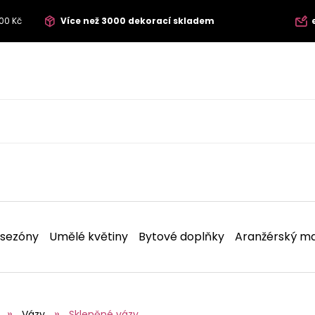
00 Kč
Více než 3000 dekorací skladem
 sezóny
Umělé květiny
Bytové doplňky
Aranžérský ma
Vázy
Skleněné vázy