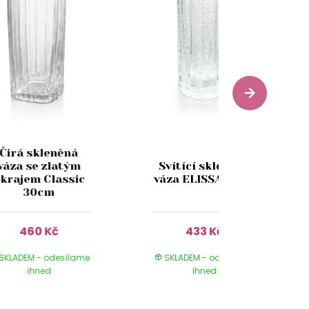
Čirá skleněná
váza se zlatým
Svítící skleněná
krajem Classic
váza ELISSA 25cm
30cm
460 Kč
433 Kč
SKLADEM - odesílame
SKLADEM - odesílame
ihned
ihned