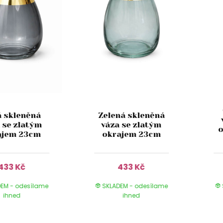
á skleněná
Zelená skleněná
 se zlatým
váza se zlatým
o
ajem 23cm
okrajem 23cm
433 Kč
433 Kč
EM - odesílame
SKLADEM - odesílame
ihned
ihned