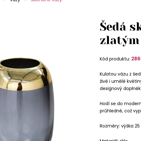
Šedá s
zlatým
286
Kód produktu:
Kulatou vázu z šed
živé i umělé květiny
designový doplněk 
Hodí se do moderní
průhledné, což vyp
Rozměry: výška 25
Materiál: sklo