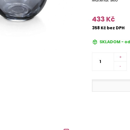
433 Kč
358 Kč bez DPH
SKLADOM - od
+
-