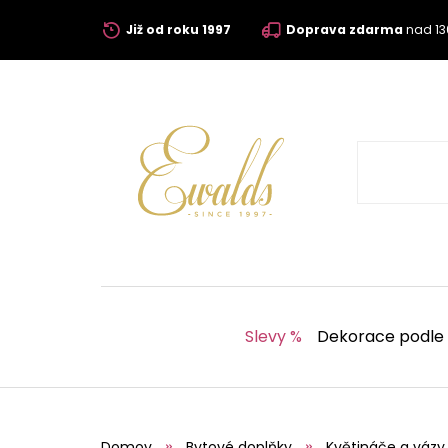
Již od roku 1997
Doprava zdarma
nad 13
Slevy %
Dekorace podle
Domov
Bytové doplňky
Květináče a vázy