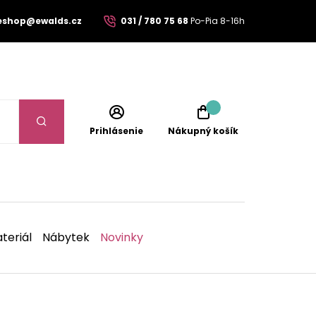
eshop@ewalds.cz
031 / 780 75 68
Po-Pia 8-16h
Prihlásenie
Nákupný košík
teriál
Nábytek
Novinky