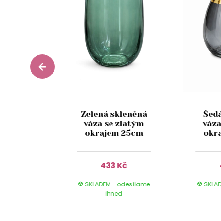
ulatá
Zelená skleněná
Šed
 váza
váza se zlatým
váza
16cm
okrajem 25cm
okr
Kč
433 Kč
 odesílame
SKLADEM - odesílame
SKLAD
ed
ihned