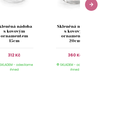
kleněná nádoba
Skleněná nádoba
s kovovým
s kovovým
ornamentem
ornamentem
15cm
20cm
312 Kč
360 Kč
SKLADEM - odesílame
SKLADEM - odesílame
ihned
ihned