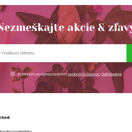
Nezmeškajte akcie & zľav
Súhlasím so spracovaním
osobných údajov
,
Odhlásenie
chod
chodní podmínky