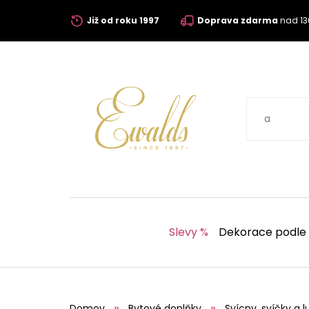
Již od roku 1997
Doprava zdarma
nad 13
Slevy %
Dekorace podle
Domov
Bytové doplňky
Svícny, svíčky a l