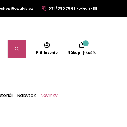
eshop@ewalds.cz
031 / 780 75 68
Po-Pia 8-16h
Prihlásenie
Nákupný košík
teriál
Nábytek
Novinky