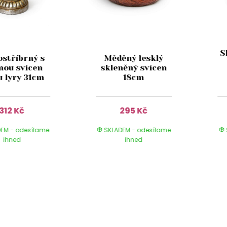
S
ostříbrný s
Měděný lesklý
nou svícen
skleněný svícen
u lyry 31cm
18cm
312 Kč
295 Kč
EM - odesílame
SKLADEM - odesílame
ihned
ihned