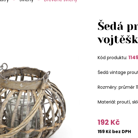
Šedá p
vojtěš
114
Kód produktu:
Šedá vintage prou
Rozměry: průměr 1
Materiál: proutí, skl
192 Kč
159 Kč bez DPH