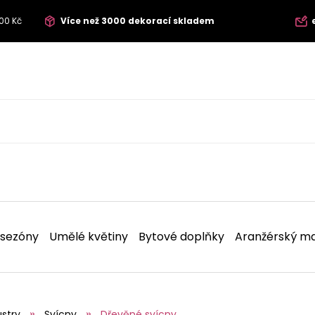
00 Kč
Více než 3000 dekorací skladem
 sezóny
Umělé květiny
Bytové doplňky
Aranžérský ma
ustry
Svícny
Dřevěné svícny