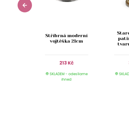
kulatý
Star
Stříbrná moderní
pískovém
pati
vojtěška 21cm
gnu
tvar
Kč
213 Kč
 odesílame
SKLADEM - odesílame
SKLAD
ed
ihned