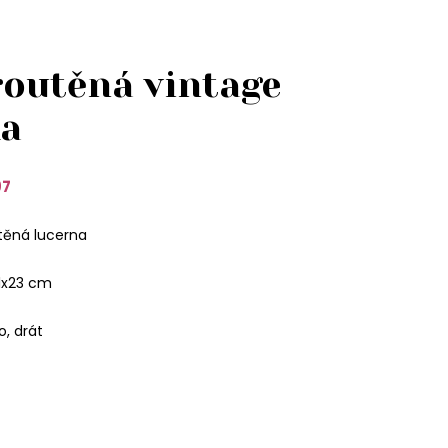
routěná vintage
ka
97
těná lucerna
1x23 cm
o, drát