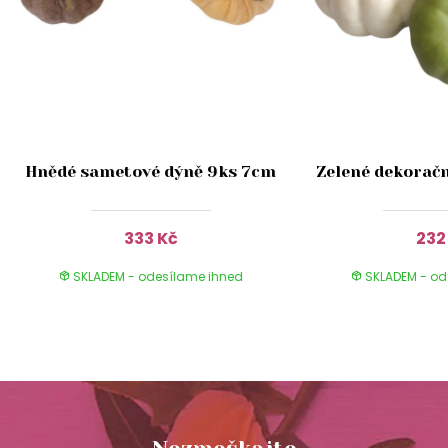
Hnědé sametové dýně 9ks 7cm
Zelené dekoračn
333 Kč
232
SKLADEM - odesílame ihned
SKLADEM - od