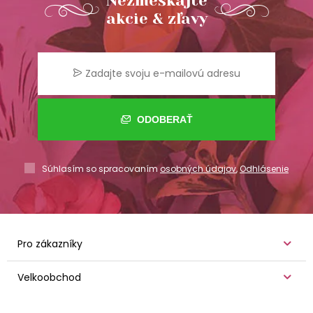
Nezmeškajte
akcie & zľavy
ODOBERAŤ
Súhlasím so spracovaním
osobných údajov
,
Odhlásenie
Pro zákazníky
Velkoobchod