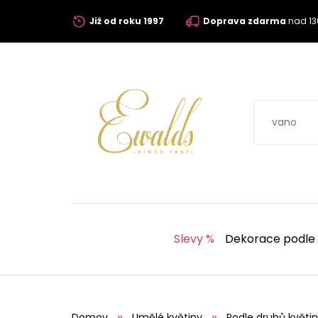
Již od roku 1997
Doprava zdarma
nad 13
Slevy %
Dekorace podle
Domov
Umělé květiny
Podle druhů květin