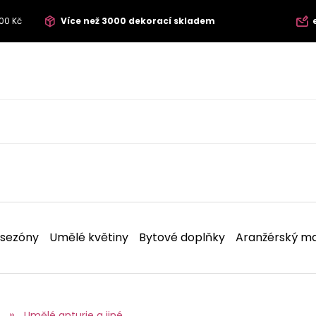
00 Kč
Více než 3000 dekorací skladem
 sezóny
Umělé květiny
Bytové doplňky
Aranžérský ma
Umělé anturie a jiné