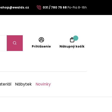
eshop@ewalds.cz
031 / 780 75 68
Po-Pia 8-16h
Prihlásenie
Nákupný košík
teriál
Nábytek
Novinky