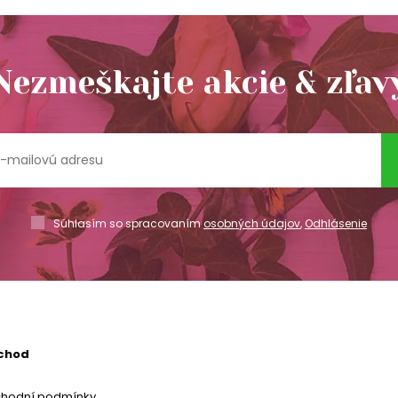
Nezmeškajte akcie & zľav
Súhlasím so spracovaním
osobných údajov
,
Odhlásenie
chod
chodní podmínky