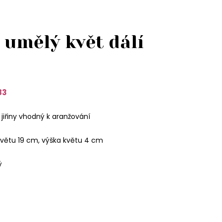
 umělý květ dálí
83
jiřiny vhodný k aranžování
větu 19 cm, výška květu 4 cm
ý