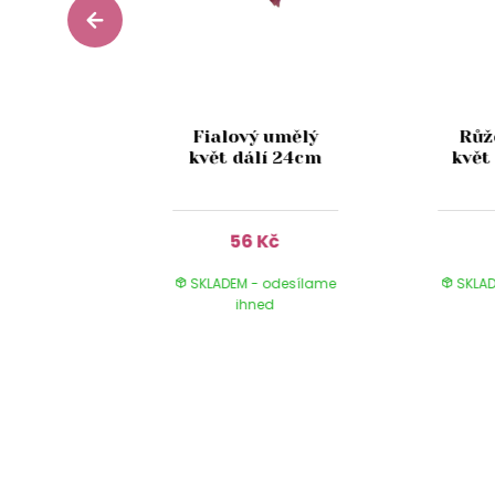
 umělé
Fialový umělý
Růž
y hlavy
květ dálí 24cm
květ
8cm
Kč
56 Kč
 odesílame
SKLADEM - odesílame
SKLAD
ed
ihned