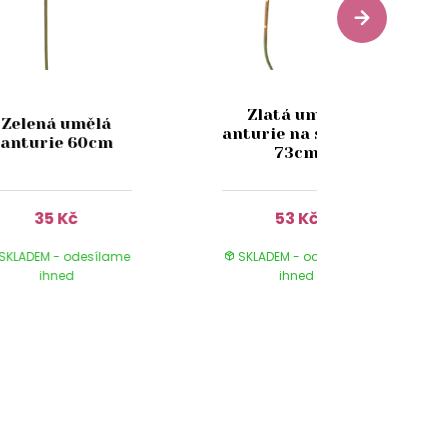
Zlatá umělá
Zelená umělá
anturie na stonku
anturie 60cm
73cm
35 Kč
53 Kč
SKLADEM - odesílame
SKLADEM - odesílame
ihned
ihned