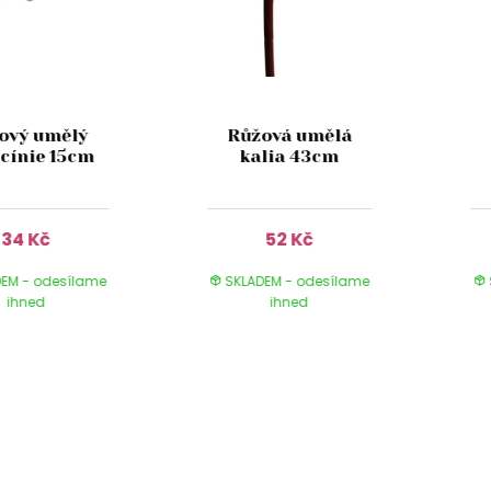
ový umělý
Růžová umělá
 cínie 15cm
kalia 43cm
34 Kč
52 Kč
EM - odesílame
SKLADEM - odesílame
ihned
ihned