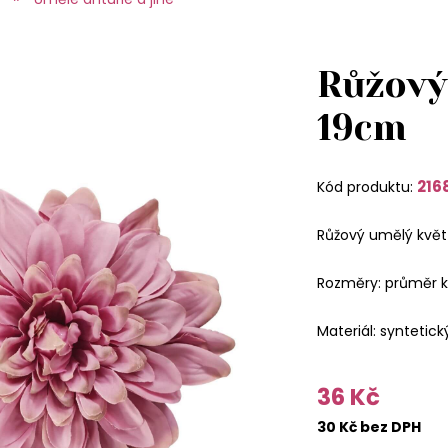
Růžový
19cm
216
Kód produktu:
Růžový umělý květ 
Rozměry: průměr k
Materiál: syntetick
36 Kč
30 Kč bez DPH