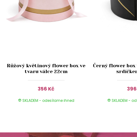
Růžový květinový flower box ve
Černý flower box 
tvaru válce 22cm
srdíčke
356 Kč
396
SKLADEM - odesílame ihned
SKLADEM - od