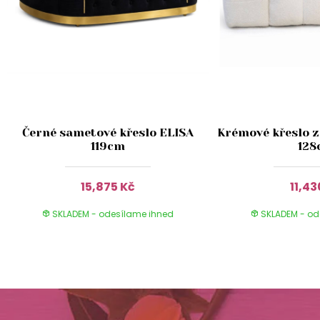
Černé sametové křeslo ELISA
Krémové křeslo z
119cm
12
15,875 Kč
11,43
SKLADEM - odesílame ihned
SKLADEM - od