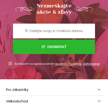
Nezmeškajte
akcie & zľavy
ODOBERAŤ
Súhlasím so spracovaním
osobných údajov
,
Odhlásenie
Pro zákazníky
Velkoobchod