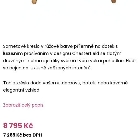
Sametové křeslo v růžové barvě příjemné na dotek s
luxusním prošíváním v designu Chesterfield se zlatými
dřevěnými nohami je díky svému tvaru velmi pohodlné. Hodí
se nejen do luxusně zařízených interiérů.
Tohle krěslo dodá vašemu domovu, hotelu nebo kavárně
elegantní vzhled
Zobraziť celý popis
8 795 Kč
7 269 Kč bez DPH