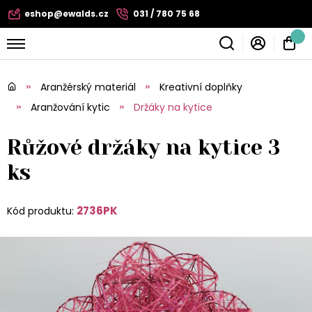
eshop@ewalds.cz
031 / 780 75 68
Aranžérský materiál
Kreativní doplňky
Aranžování kytic
Držáky na kytice
Růžové držáky na kytice 3
ks
2736PK
Kód produktu: