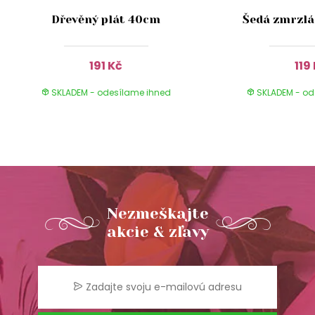
Dřevěný plát 40cm
Šedá zmrzlá
191 Kč
119
SKLADEM - odesílame ihned
SKLADEM - od
Nezmeškajte
akcie & zľavy