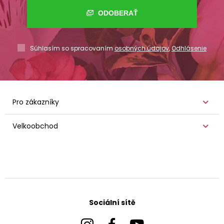
ODOBERAŤ
Súhlasím so spracovaním
osobných údajov
,
Odhlásenie
Pro zákazníky
Velkoobchod
Sociální sítě