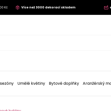
00 Kč
Více než 3000 dekorací skladem
 sezóny
Umělé květiny
Bytové doplňky
Aranžérský ma
nové květiny