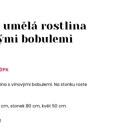
 umělá rostlina
ými bobulemi
3PK
ina s vínovými bobulemi. Na stonku roste
0 cm, stonek 80 cm, květ 50 cm.
t