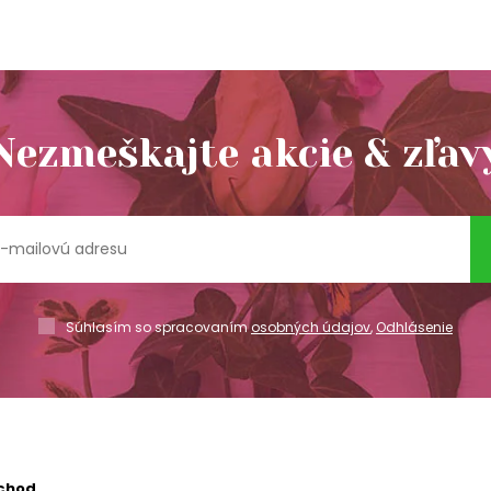
Nezmeškajte akcie & zľav
Súhlasím so spracovaním
osobných údajov
,
Odhlásenie
chod