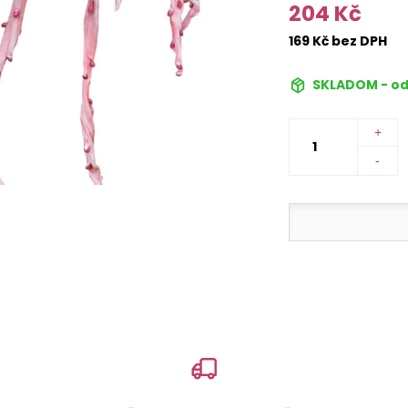
204 Kč
169 Kč bez DPH
SKLADOM - od
+
-