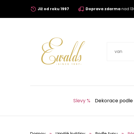
Již od roku 1997
Doprava zdarma
nad 13
Slevy %
Dekorace podle
Domov
Umělé květiny
Podle typu
Pě