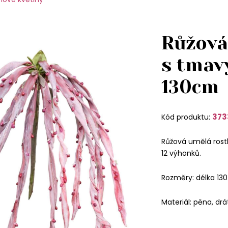
Růžová
s tmav
130cm
373
Kód produktu:
Růžová umělá rostl
12 výhonků.
Rozměry: délka 13
Materiál: pěna, drá