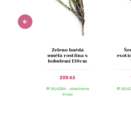
 umělá
Zeleno hnědá
Še
 dálími
umělá rostlina s
exoti
cm
bobulemi 130cm
Kč
205 Kč
 odesílame
SKLADEM - odesílame
SKLAD
ed
ihned