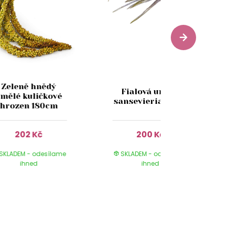
Zeleně hnědý
Fialová umělá
mělé kuličkové
sansevieria 82cm
hrozen 180cm
202 Kč
200 Kč
SKLADEM - odesílame
SKLADEM - odesílame
ihned
ihned