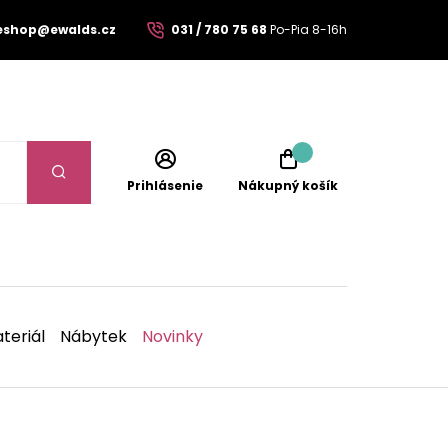
eshop@ewalds.cz
031 / 780 75 68
Po-Pia 8-16h
Prihlásenie
Nákupný košík
teriál
Nábytek
Novinky