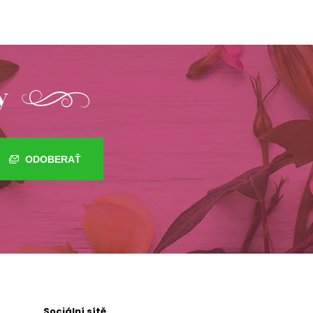
y
ODOBERAŤ
Sociální sítě