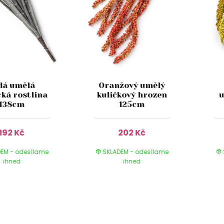
dá umělá
Oranžový umělý
cká rostlina
kuličkový hrozen
u
138cm
125cm
192 Kč
202 Kč
EM - odesílame
SKLADEM - odesílame
ihned
ihned