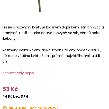
Frézie s růžovými květy je krásným doplňkem letních kytic a
aranžmá. Hodí se také do květinových vazeb, věnců nebo
ikebany
Rozměry: délka 57 cm, délka stonku 28 cm, počet květů 8,
délka největšího květu 5 cm, průměr největšího květu 4,5
cm
Zobraziť celý popis
53 Kč
44 Kč bez DPH
SKLADOM - posledné kusy!