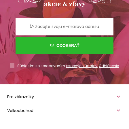
akcie & zľavy
ODOBERAŤ
Súhlasím so spracovaním
osobných údajov
,
Odhlásenie
Pro zákazníky
Velkoobchod