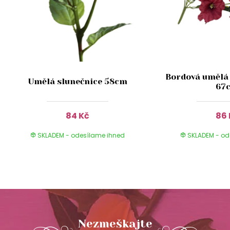
Bordová umělá 
Umělá slunečnice 58cm
67
84 Kč
86 
SKLADEM - odesílame ihned
SKLADEM - od
Nezmeškajte