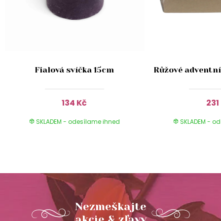
Fialová svíčka 15cm
Růžové adventní
134 Kč
231
SKLADEM - odesílame ihned
SKLADEM - od
Nezmeškajte
akcie & zľavy