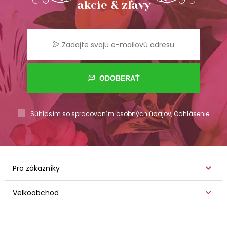
akcie & zľavy
ODOBERAŤ
Súhlasím so spracovaním
osobných údajov
,
Odhlásenie
Pro zákazníky
Velkoobchod