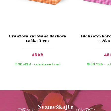
Oranžová károvaná dárková
Fuchsiová kár
taška 31cm
taška
46 Kč
46 
SKLADEM - odesílame ihned
SKLADEM - od
Nezmeškajte