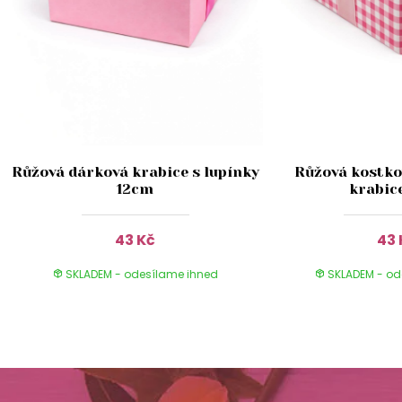
Růžová dárková krabice s lupínky
Růžová kostko
12cm
krabic
43 Kč
43 
SKLADEM - odesílame ihned
SKLADEM - od