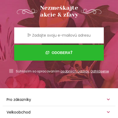
Nezmeškajte
akcie & zľavy
ODOBERAŤ
Súhlasím so spracovaním
osobných údajov
,
Odhlásenie
Pro zákazníky
Velkoobchod