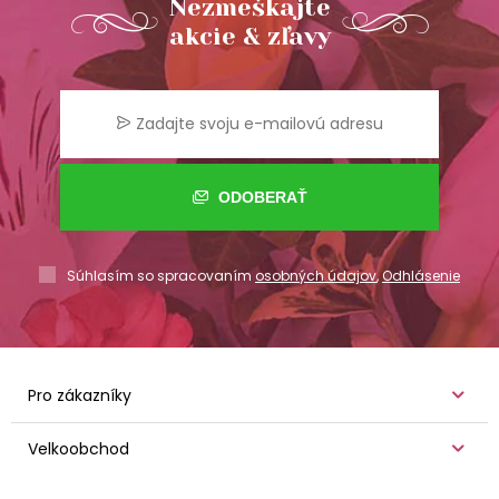
Nezmeškajte
akcie & zľavy
ODOBERAŤ
Súhlasím so spracovaním
osobných údajov
,
Odhlásenie
Pro zákazníky
Velkoobchod