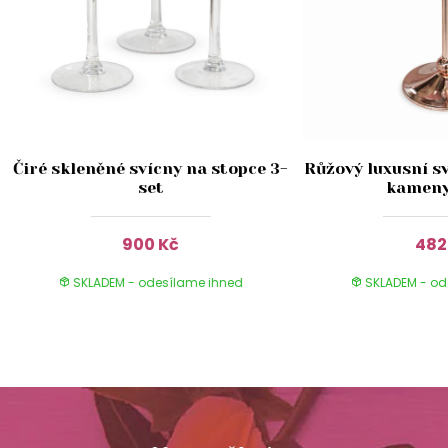
Čiré skleněné svícny na stopce 3-
Růžový luxusní sv
set
kamen
900 Kč
482
SKLADEM - odesílame ihned
SKLADEM - od