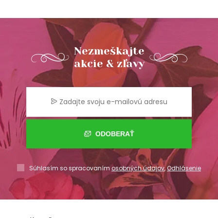
Nezmeškajte
akcie & zľavy
ODOBERAŤ
Súhlasím so spracovaním
osobných údajov
,
Odhlásenie