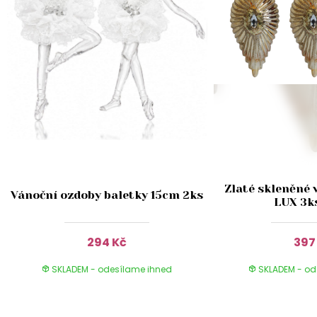
Zlaté skleněné 
Vánoční ozdoby baletky 15cm 2ks
LUX 3k
294 Kč
397
SKLADEM - odesílame ihned
SKLADEM - od