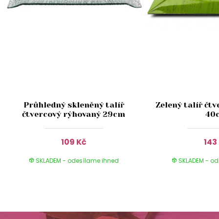
Průhledný skleněný talíř
Zelený talíř čt
čtvercový rýhovaný 29cm
40
109 Kč
143
SKLADEM - odesílame ihned
SKLADEM - od