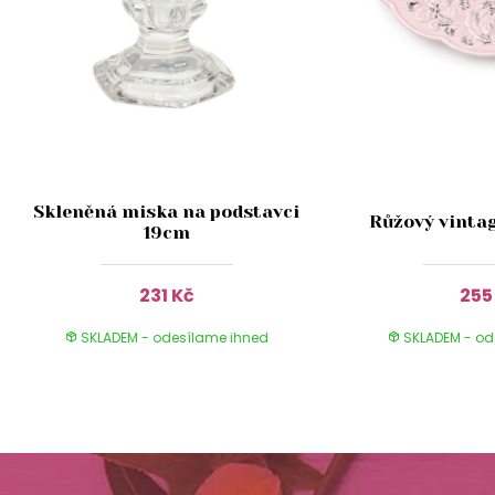
r
Skleněná miska na podstavci
Růžový vintag
19cm
231 Kč
255
SKLADEM - odesílame ihned
SKLADEM - od