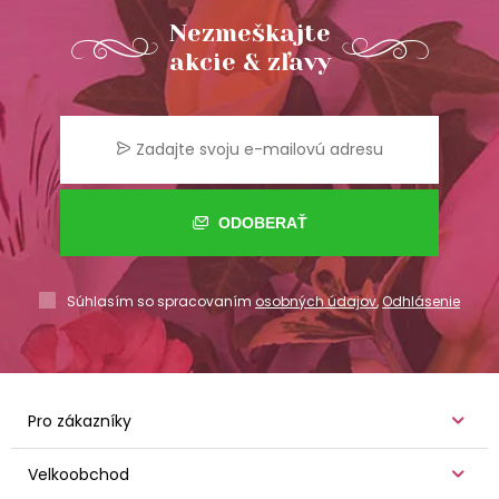
Nezmeškajte
akcie & zľavy
ODOBERAŤ
Súhlasím so spracovaním
osobných údajov
,
Odhlásenie
Pro zákazníky
Velkoobchod