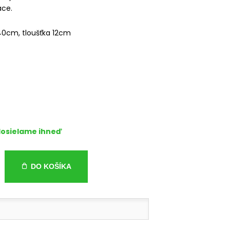
ace.
0cm, tloušťka 12cm
osielame ihneď
DO KOŠÍKA