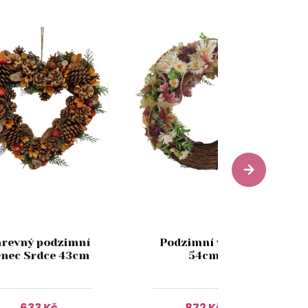
arevný podzimní
Podzimní věnec
ěnec Srdce 43cm
54cm
633 Kč
872 Kč