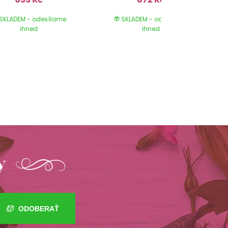
SKLADEM - odesílame
SKLADEM - odesílame
ihned
ihned
y
ODOBERAŤ