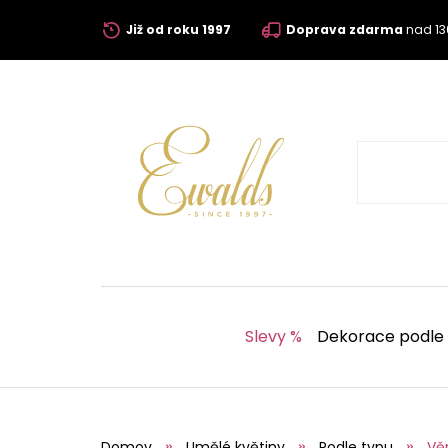
Již od roku 1997
Doprava zdarma
nad 13
Slevy %
Dekorace podle
Domov
Umělé květiny
Podle typu
Vě