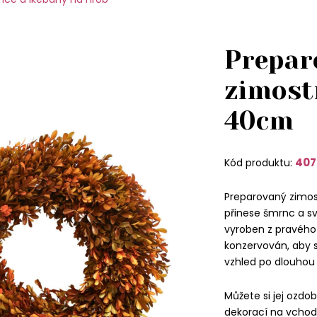
Prepar
zimost
40cm
407
Kód produktu:
Preparovaný zimost
přinese šmrnc a sv
vyroben z pravého 
konzervován, aby s
vzhled po dlouhou
Můžete si jej ozdo
dekorací na vchod