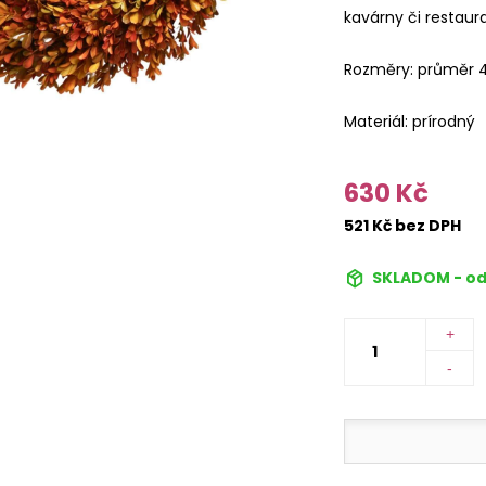
kavárny či restaur
Rozměry: průměr 4
Materiál: prírodný
630 Kč
521 Kč bez DPH
SKLADOM - od
+
-