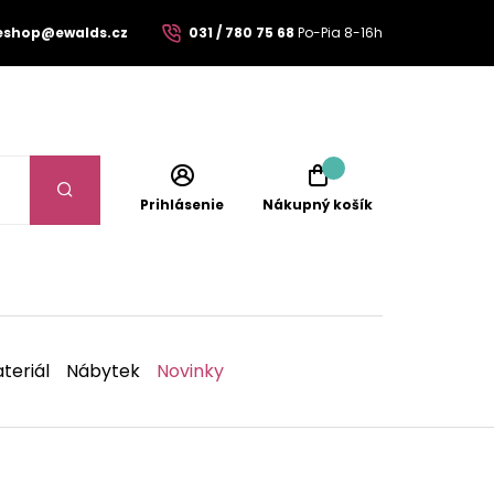
eshop@ewalds.cz
031 / 780 75 68
Po-Pia 8-16h
Prihlásenie
Nákupný košík
teriál
Nábytek
Novinky