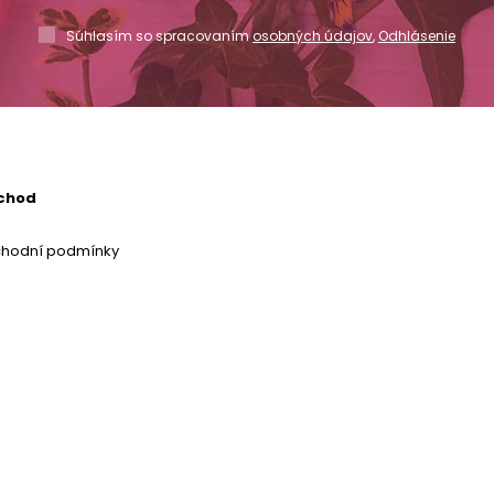
Súhlasím so spracovaním
osobných údajov
,
Odhlásenie
chod
chodní podmínky