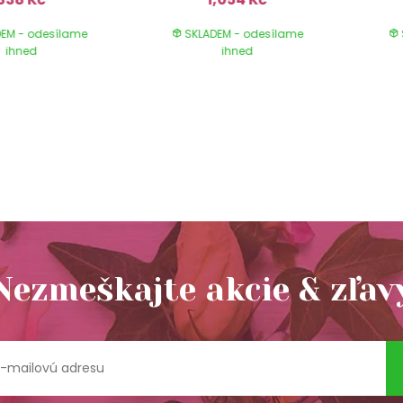
EM - odesílame
SKLADEM - odesílame
ihned
ihned
Nezmeškajte akcie & zľav