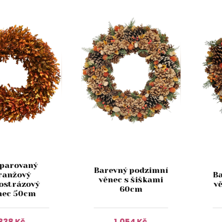
parovaný
Barevný podzimní
ranžový
B
věnec s šiškami
ostrázový
v
60cm
nec 50cm
838 Kč
1,054 Kč