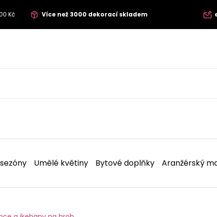
00 Kč
Více než 3000 dekorací skladem
 sezóny
Umělé květiny
Bytové doplňky
Aranžérský ma
nce a ikebany na hrob