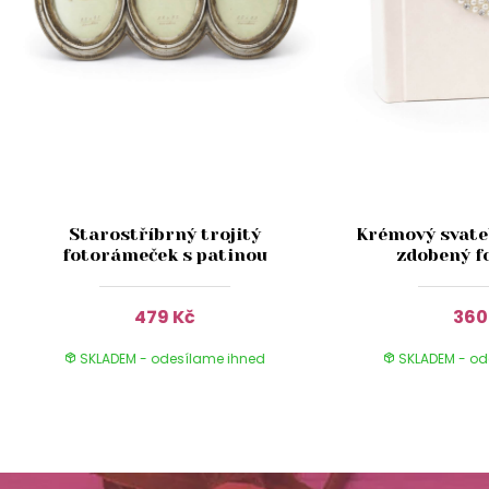
Starostříbrný trojitý
Krémový svate
fotorámeček s patinou
zdobený f
479 Kč
360
SKLADEM - odesílame ihned
SKLADEM - od