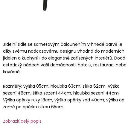
Jídelní židle se sametovým čalouněním v hnědé barvě je
díky svému nadčasovému designu vhodná do moderních
jídelen a kuchyní i do elegantně zařízených interiérů. Dodá
estetický nádech vaší domácnosti, hotelu, restauraci nebo
kavárně.
Rozměry: výška 85cm, hloubka 63cm, šířka 62cm. Výška
sezení 48cm, šířka sezení 44cm, hloubka sezení 44cm.
Výška opěrky ruky 18cm, výška opěrky zad 40cm, výška od
země po opěrku rukou 65cm
Zobraziť celý popis