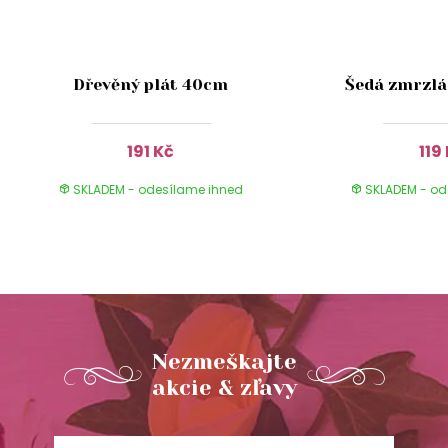
Dřevěný plát 40cm
Šedá zmrzlá
191 Kč
119
SKLADEM - odesílame ihned
SKLADEM - od
Nezmeškajte
akcie & zľavy