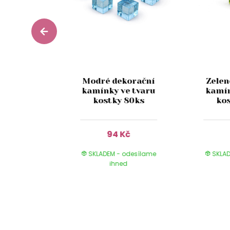
ené
Modré dekorační
Zelen
ační
kamínky ve tvaru
kamín
e tvaru
kostky 80ks
ko
ů 20ks
Kč
94 Kč
 odesílame
SKLADEM - odesílame
SKLAD
ed
ihned