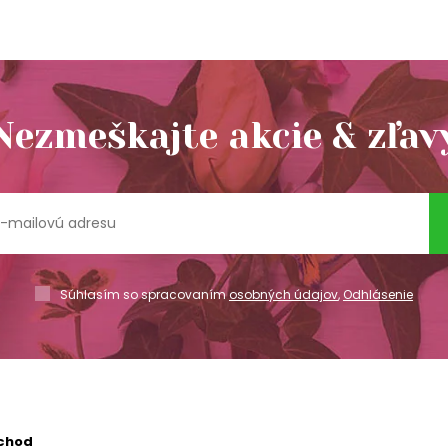
Nezmeškajte akcie & zľav
Súhlasím so spracovaním
osobných údajov
,
Odhlásenie
chod