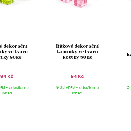
é dekorační
Růžové dekorační
ky ve tvaru
kamínky ve tvaru
k
stky 80ks
kostky 80ks
94 Kč
94 Kč
EM - odesílame
SKLADEM - odesílame
ihned
ihned