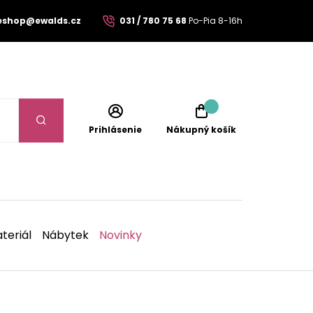
eshop@ewalds.cz
031 / 780 75 68
Po-Pia 8-16h
Prihlásenie
Nákupný košík
teriál
Nábytek
Novinky