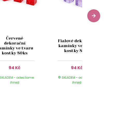
Červené
Fialové dekorační
dekorační
kamínky ve tvaru
amínky ve tvaru
kostky 80ks
kostky 80ks
94 Kč
94 Kč
SKLADEM - odesílame
SKLADEM - odesílame
ihned
ihned