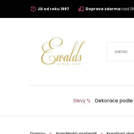
Již od roku 1997
Doprava zdarma
nad 13
Slevy %
Dekorace podle
Domov
Aranžérský materiál
Kreativní dop