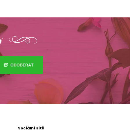
y
ODOBERAŤ
Sociální sítě