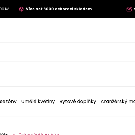
00 Kč
Více než 3000 dekorací skladem
 sezóny
Umělé květiny
Bytové doplňky
Aranžérský ma
lňky
Dekorační kamínky