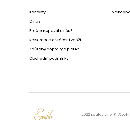
Kontakty
Velkoob
O nás
Proč nakupovat u nás?
Reklamace a vrácení zboží
Způsoby dopravy a plateb
Obchodní podmínky
2022 Ewalds s.r.o. © Všec