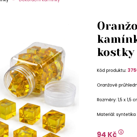
Oranžo
kamínk
kostky
375
Kód produktu:
Oranžové průhledné
Rozměry: 1,5 x 1,5 
Materiál: syntetika
94 Kč