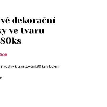
vé dekorační
y ve tvaru
 80ks
0OR
 kostky k aranžování.80 ks v balení
cm