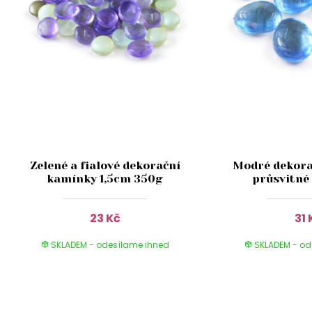
Zelené a fialové dekorační
Modré dekora
kamínky 1,5cm 350g
průsvitné
23 Kč
31 
SKLADEM - odesílame ihned
SKLADEM - od