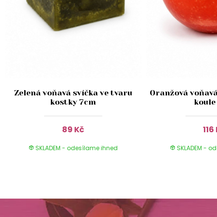
Zelená voňavá svíčka ve tvaru
Oranžová voňavá 
kostky 7cm
koule
89 Kč
116
SKLADEM - odesílame ihned
SKLADEM - od