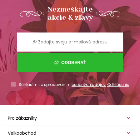
Nezmeškajte
akcie & zľavy
ODOBERAŤ
Súhlasím so spracovaním
osobných údajov
,
Odhlásenie
Pro zákazníky
Velkoobchod