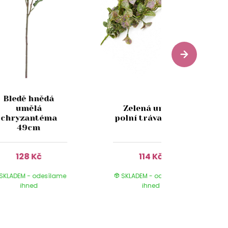
Bledě hnědá
umělá
Zelená umělá
chryzantéma
polní tráva 47cm
49cm
128 Kč
114 Kč
SKLADEM - odesílame
SKLADEM - odesílame
ihned
ihned