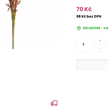
70 Kč
58 Kč bez DPH
SKLADOM - od
+
-