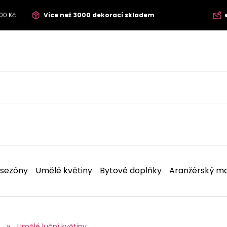
00 Kč
Více než 3000 dekorací skladem
 sezóny
Umělé květiny
Bytové doplňky
Aranžérský ma
Umělé luční květiny